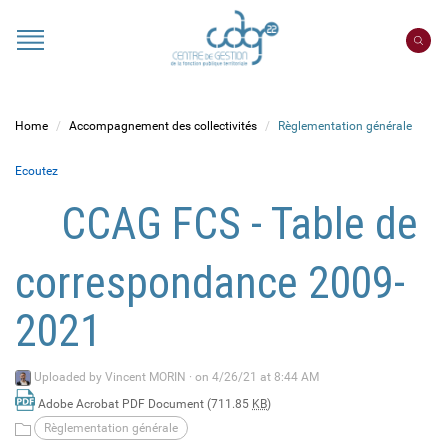
Cookies management panel
Portail
CDG
22
Home
Accompagnement des collectivités
Règlementation générale
Ecoutez
CCAG FCS - Table de
correspondance 2009-
2021
Uploaded by
Vincent MORIN
·
on 4/26/21 at 8:44 AM
Adobe Acrobat PDF Document (711.85
KB
)
Règlementation générale