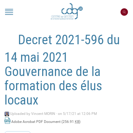
Cookies management panel
Portail
CDG
22
Decret 2021-596 du
14 mai 2021
Gouvernance de la
formation des élus
locaux
Uploaded by
Vincent MORIN
·
on 5/17/21 at 12:06 PM
Adobe Acrobat PDF Document (256.91
KB
)